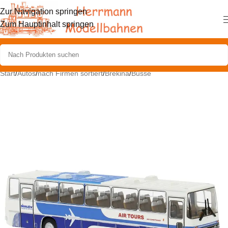
Zur Navigation springen
Zum Hauptinhalt springen
Start
/
Autos
/
nach Firmen sortiert
/
Brekina
/
Busse