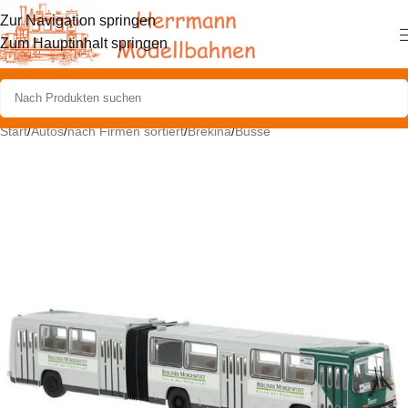
Zur Navigation springen
Zum Hauptinhalt springen
Start
/
Autos
/
nach Firmen sortiert
/
Brekina
/
Busse