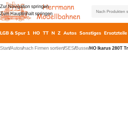
Zur Navigation springen
Zum Hauptinhalt springen
LGB & Spur 1
HO
TT
N
Z
Autos
Sonstiges
Ersatzteile
Start
/
Autos
/
nach Firmen sortiert
/
SES
/
Busse
/
HO Ikarus 280T Tr