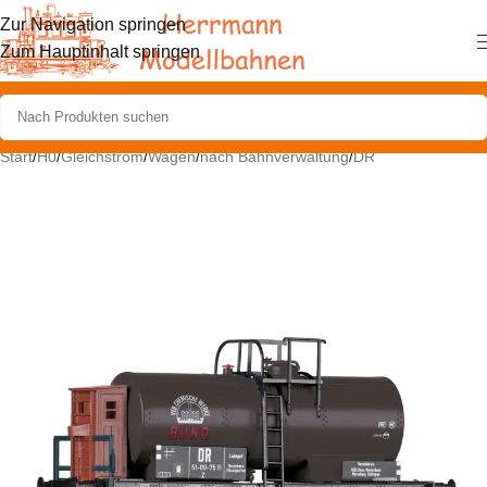
Zur Navigation springen
Zum Hauptinhalt springen
Start
/
H0
/
Gleichstrom
/
Wagen
/
nach Bahnverwaltung
/
DR