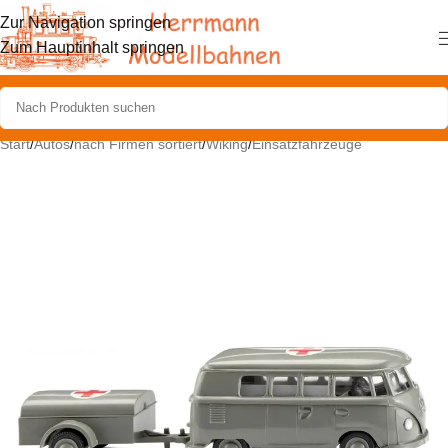
Zur Navigation springen
Zum Hauptinhalt springen
Start
/
Autos
/
nach Firmen sortiert
/
Wiking
/
Einsatzfahrzeuge