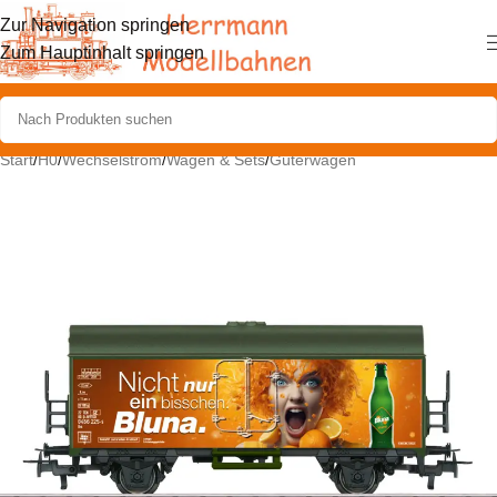
Zur Navigation springen
Zum Hauptinhalt springen
Start
/
H0
/
Wechselstrom
/
Wagen & Sets
/
Güterwagen