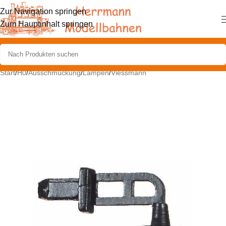
Zur Navigation springen
Zum Hauptinhalt springen
Start
/
H0
/
Ausschmückung
/
Lampen
/
Viessmann