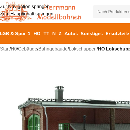
Zur Navigation springen
Zum Hauptinhalt springen
LGB & Spur 1
HO
TT
N
Z
Autos
Sonstiges
Ersatzteile
Start
/
H0
/
Gebäude
/
Bahngebäude
/
Lokschuppen
/
HO Lokschupp