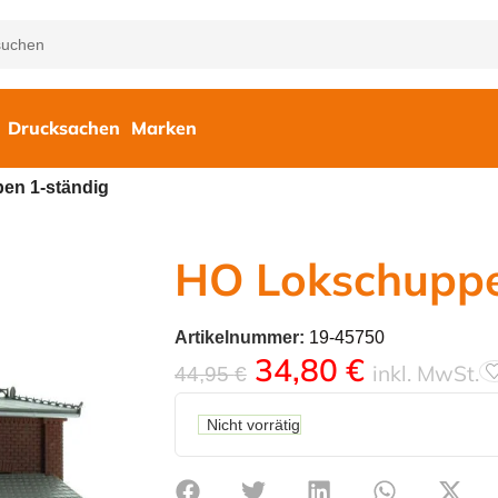
Drucksachen
Marken
en 1-ständig
HO Lokschuppe
Artikelnummer:
19-45750
34,80
€
inkl. MwSt.
44,95
€
Nicht vorrätig