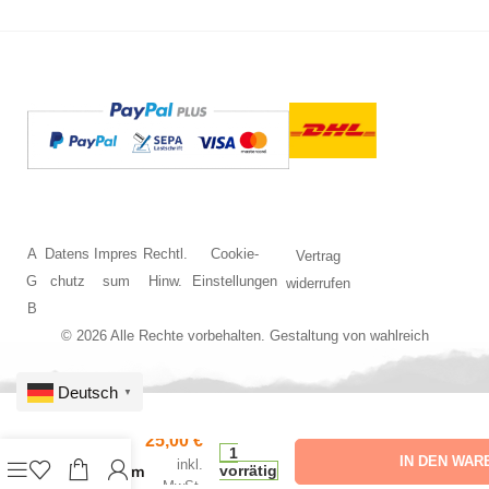
A
Datens
Impres
Rechtl.
Cookie-
Vertrag
G
chutz
sum
Hinw.
Einstellungen
widerrufen
B
© 2026 Alle Rechte vorbehalten. Gestaltung von
wahlreich
Deutsch
▼
25,00
€
HO LPG
1
IN DEN WAR
inkl.
Trafoturm
vorrätig
MwSt.