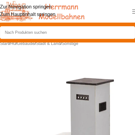
Zur Navigation springen
Zum Hauptinhalt springen
Start
/
H0
/
Gebäude
/
Stadt & Land
/
Sonstige