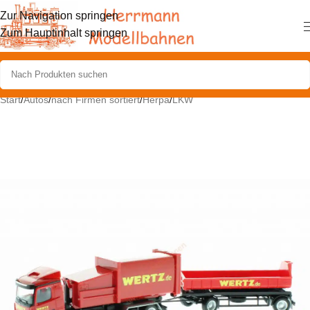
Zur Navigation springen
Zum Hauptinhalt springen
Start
/
Autos
/
nach Firmen sortiert
/
Herpa
/
LKW