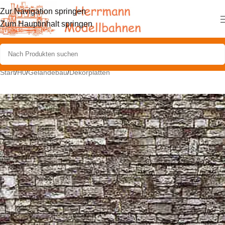
Zur Navigation springen
Zum Hauptinhalt springen
Start
/
H0
/
Geländebau
/
Dekorplatten