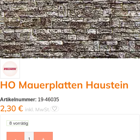
HO Mauerplatten Haustein
Artikelnummer:
19-46035
2,30
€
inkl. MwSt.
8 vorrätig
-
+