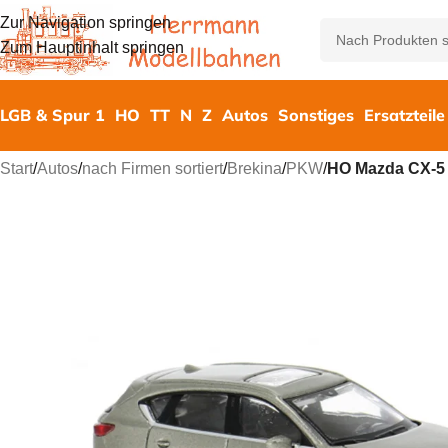
Zur Navigation springen
Zum Hauptinhalt springen
LGB & Spur 1
HO
TT
N
Z
Autos
Sonstiges
Ersatzteile
Start
/
Autos
/
nach Firmen sortiert
/
Brekina
/
PKW
/
HO Mazda CX-5 