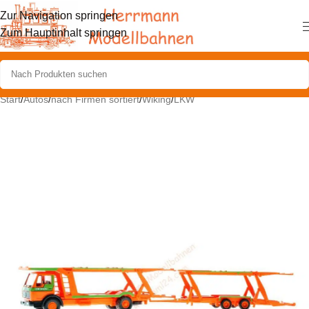
Zur Navigation springen
Zum Hauptinhalt springen
Start
/
Autos
/
nach Firmen sortiert
/
Wiking
/
LKW