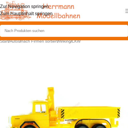
Zur Navigation springen
Zum Hauptinhalt springen
Start
/
Autos
/
nach Firmen sortiert
/
Wiking
/
LKW