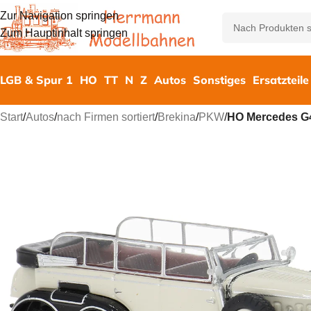
Zur Navigation springen
Zum Hauptinhalt springen
LGB & Spur 1
HO
TT
N
Z
Autos
Sonstiges
Ersatzteile
Start
/
Autos
/
nach Firmen sortiert
/
Brekina
/
PKW
/
HO Mercedes G