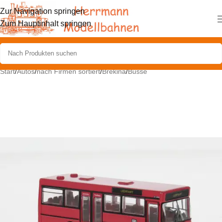
Zur Navigation springen
Zum Hauptinhalt springen
Start
/
Autos
/
nach Firmen sortiert
/
Brekina
/
Busse