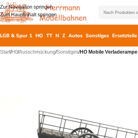
Zur Navigation springen
Zum Hauptinhalt springen
LGB & Spur 1
HO
TT
N
Z
Autos
Sonstiges
Ersatzteile
Start
/
H0
/
Ausschmückung
/
Sonstiges
/
HO Mobile Verladerampe