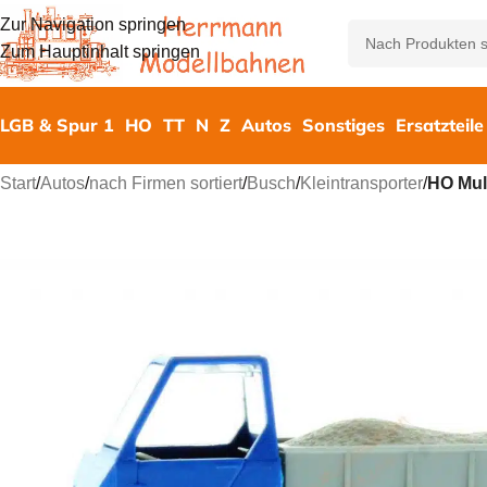
Zur Navigation springen
Zum Hauptinhalt springen
LGB & Spur 1
HO
TT
N
Z
Autos
Sonstiges
Ersatzteile
Start
/
Autos
/
nach Firmen sortiert
/
Busch
/
Kleintransporter
/
HO Mul