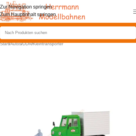
Zur Navigation springen
Zum Hauptinhalt springen
Start
/
Autos
/
DDR
/
Kleintransporter