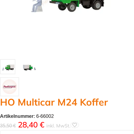
HO Multicar M24 Koffer
Artikelnummer:
6-66002
28,40
€
inkl. MwSt.
35,50
€