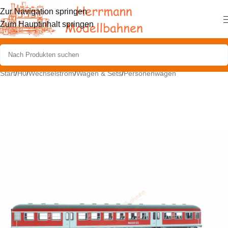
Zur Navigation springen
Zum Hauptinhalt springen
Start
/
H0
/
Wechselstrom
/
Wagen & Sets
/
Personenwagen