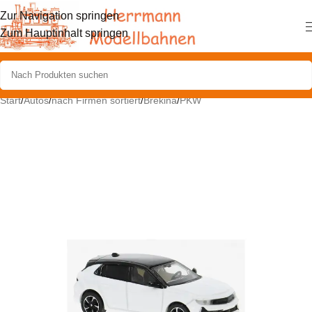
Zur Navigation springen
Zum Hauptinhalt springen
Start
/
Autos
/
nach Firmen sortiert
/
Brekina
/
PKW