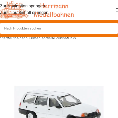
Zur Navigation springen
Zum Hauptinhalt springen
Start
/
Autos
/
nach Firmen sortiert
/
Brekina
/
PKW