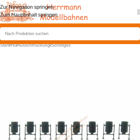
Zur Navigation springen
Zum Hauptinhalt springen
Start
/
H0
/
Ausschmückung
/
Sonstiges