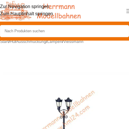
Zur Navigation springen
Zum Hauptinhalt springen
Start
/
H0
/
Ausschmückung
/
Lampen
/
Viessmann