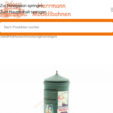
Zur Navigation springen
Zum Hauptinhalt springen
Start
/
H0
/
Ausschmückung
/
Sonstiges