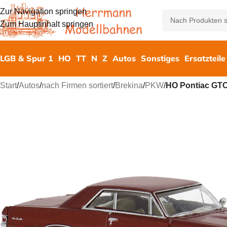
Zur Navigation springen
Zum Hauptinhalt springen
LGB & Spur 1
HO
TT
N
Z
Autos
Sonstiges
Ersatzteile
Start
/
Autos
/
nach Firmen sortiert
/
Brekina
/
PKW
/
HO Pontiac GTO