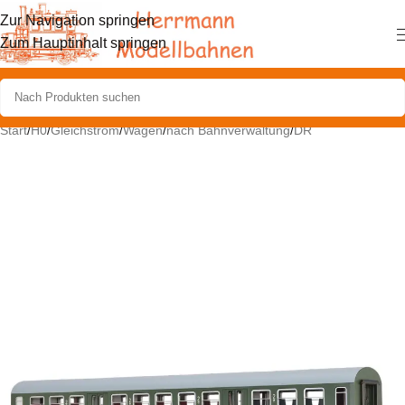
Zur Navigation springen
Zum Hauptinhalt springen
Start
/
H0
/
Gleichstrom
/
Wagen
/
nach Bahnverwaltung
/
DR