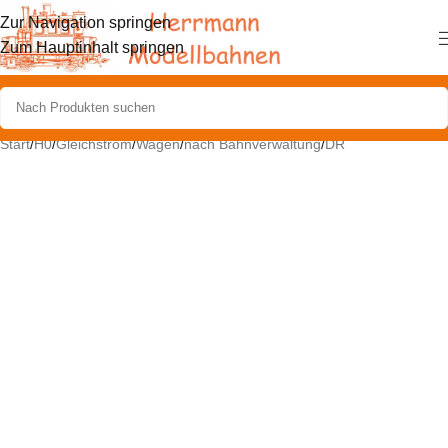
Zur Navigation springen
Zum Hauptinhalt springen
Start
/
H0
/
Gleichstrom
/
Wagen
/
nach Bahnverwaltung
/
DR