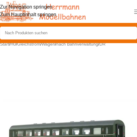
Zur Navigation springen
Zum Hauptinhalt springen
Start
/
H0
/
Gleichstrom
/
Wagen
/
nach Bahnverwaltung
/
DR