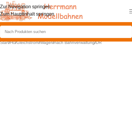
Zur Navigation springen
Zum Hauptinhalt springen
Start
/
H0
/
Gleichstrom
/
Wagen
/
nach Bahnverwaltung
/
DR