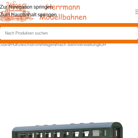
Zur Navigation springen
Zum Hauptinhalt springen
Start
/
H0
/
Gleichstrom
/
Wagen
/
nach Bahnverwaltung
/
DR