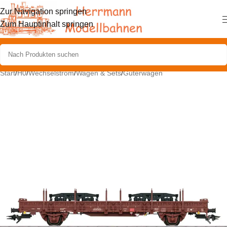
Zur Navigation springen
Zum Hauptinhalt springen
Start
/
H0
/
Wechselstrom
/
Wagen & Sets
/
Güterwagen