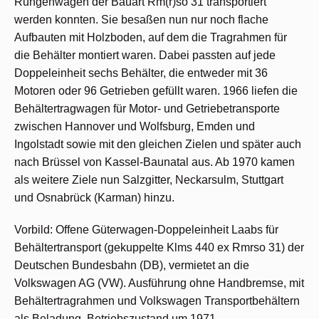
Rungenwagen der Bauart Rm(r)so 31 transportiert
werden konnten. Sie besaßen nun nur noch flache
Aufbauten mit Holzboden, auf dem die Tragrahmen für
die Behälter montiert waren. Dabei passten auf jede
Doppeleinheit sechs Behälter, die entweder mit 36
Motoren oder 96 Getrieben gefüllt waren. 1966 liefen die
Behältertragwagen für Motor- und Getriebetransporte
zwischen Hannover und Wolfsburg, Emden und
Ingolstadt sowie mit den gleichen Zielen und später auch
nach Brüssel von Kassel-Baunatal aus. Ab 1970 kamen
als weitere Ziele nun Salzgitter, Neckarsulm, Stuttgart
und Osnabrück (Karman) hinzu.
Vorbild: Offene Güterwagen-Doppeleinheit Laabs für
Behältertransport (gekuppelte Klms 440 ex Rmrso 31) der
Deutschen Bundesbahn (DB), vermietet an die
Volkswagen AG (VW). Ausführung ohne Handbremse, mit
Behältertragrahmen und Volkswagen Transportbehältern
als Beladung. Betriebszustand um 1971.