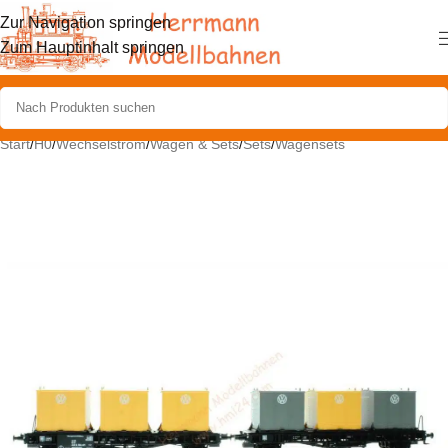
Zur Navigation springen
Zum Hauptinhalt springen
Start
/
H0
/
Wechselstrom
/
Wagen & Sets
/
Sets
/
Wagensets