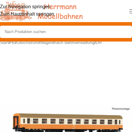
Zur Navigation springen
Zum Hauptinhalt springen
Start
/
H0
/
Gleichstrom
/
Wagen
/
nach Bahnverwaltung
/
DR