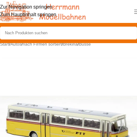
Zur Navigation springen
Zum Hauptinhalt springen
Start
/
Autos
/
nach Firmen sortiert
/
Brekina
/
Busse