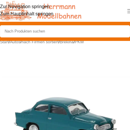
Zur Navigation springen
Zum Hauptinhalt springen
Start
/
Autos
/
nach Firmen sortiert
/
Brekina
/
PKW