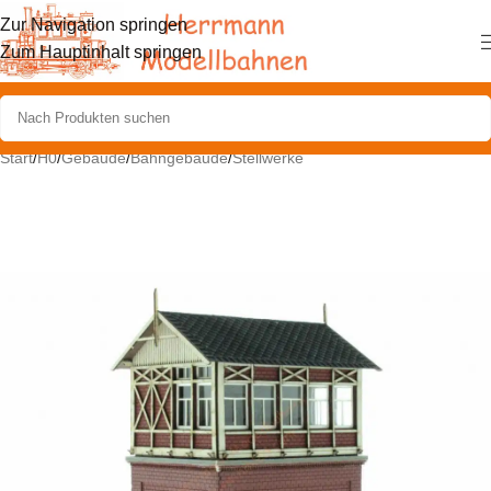
Zur Navigation springen
Zum Hauptinhalt springen
Start
/
H0
/
Gebäude
/
Bahngebäude
/
Stellwerke