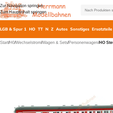
Zur Navigation springen
Zum Hauptinhalt springen
LGB & Spur 1
HO
TT
N
Z
Autos
Sonstiges
Ersatzteile
Start
/
H0
/
Wechselstrom
/
Wagen & Sets
/
Personenwagen
/
HO Ste