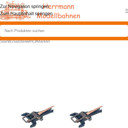
Zur Navigation springen
Zum Hauptinhalt springen
Start
/
Ersatzteile
/
HO
/
Märklin