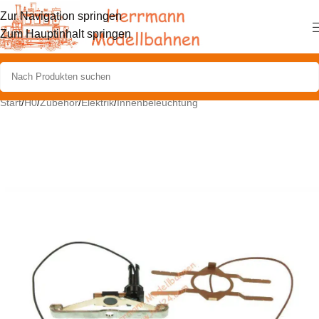
Zur Navigation springen
Zum Hauptinhalt springen
Start
/
H0
/
Zubehör
/
Elektrik
/
Innenbeleuchtung