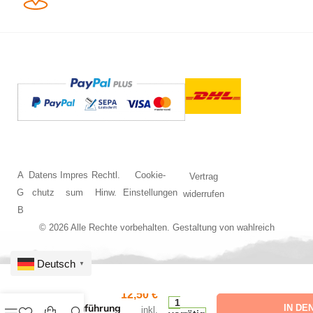
A
Datens
Impres
Rechtl.
Cookie-
Vertrag
G
chutz
sum
Hinw.
Einstellungen
widerrufen
B
© 2026 Alle Rechte vorbehalten. Gestaltung von
wahlreich
Deutsch
▼
HO
12,50
€
1
Stromzuführung
IN DE
inkl.