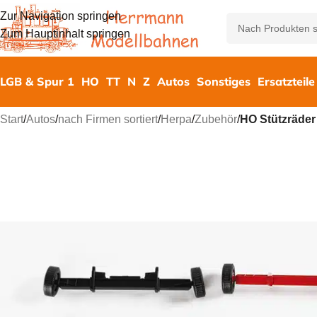
Zur Navigation springen
Zum Hauptinhalt springen
LGB & Spur 1
HO
TT
N
Z
Autos
Sonstiges
Ersatzteile
Start
/
Autos
/
nach Firmen sortiert
/
Herpa
/
Zubehör
/
HO Stützräder 