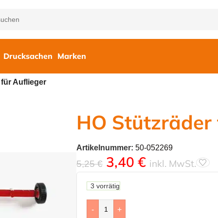
Drucksachen
Marken
für Auflieger
HO Stützräder 
Artikelnummer:
50-052269
3,40
€
inkl. MwSt.
5,25
€
3 vorrätig
-
+