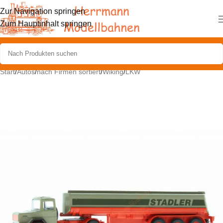
Zur Navigation springen
Zum Hauptinhalt springen
Start
/
Autos
/
nach Firmen sortiert
/
Wiking
/
LKW