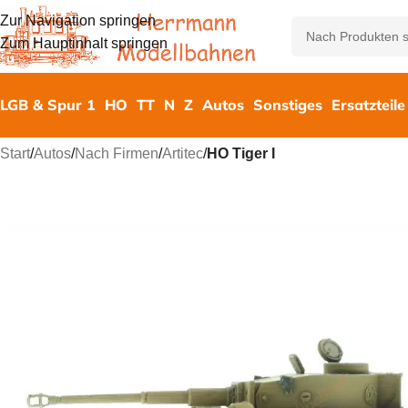
Zur Navigation springen
Zum Hauptinhalt springen
LGB & Spur 1
HO
TT
N
Z
Autos
Sonstiges
Ersatzteile
Start
/
Autos
/
Nach Firmen
/
Artitec
/
HO Tiger I