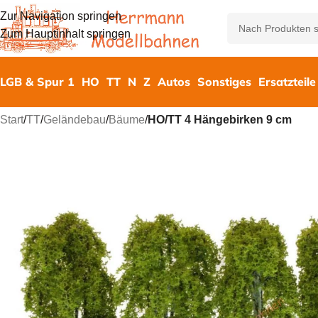
Zur Navigation springen
Zum Hauptinhalt springen
LGB & Spur 1
HO
TT
N
Z
Autos
Sonstiges
Ersatzteile
Start
/
TT
/
Geländebau
/
Bäume
/
HO/TT 4 Hängebirken 9 cm