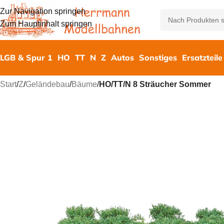
Zur Navigation springen
Zum Hauptinhalt springen
LGB & Spur 1
HO
TT
N
Z
Autos
Sonstiges
Ersatzteile
Start
/
Z
/
Geländebau
/
Bäume
/
HO/TT/N 8 Sträucher Sommer