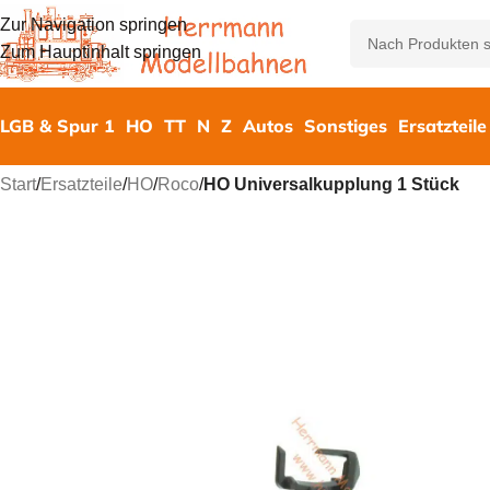
Zur Navigation springen
Zum Hauptinhalt springen
LGB & Spur 1
HO
TT
N
Z
Autos
Sonstiges
Ersatzteile
Start
/
Ersatzteile
/
HO
/
Roco
/
HO Universalkupplung 1 Stück