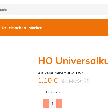
Drucksachen
Marken
HO Universalk
Artikelnummer:
40-40397
1,10
€
inkl. MwSt.
36 vorrätig
-
+