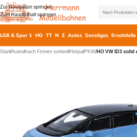
Zur Navigation springen
Zum Hauptinhalt springen
LGB & Spur 1
HO
TT
N
Z
Autos
Sonstiges
Ersatzteile
Start
/
Autos
/
nach Firmen sortiert
/
Herpa
/
PKW
/
HO VW ID3 solid 