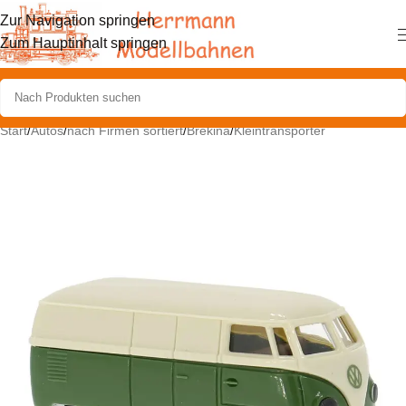
Zur Navigation springen
Zum Hauptinhalt springen
Start
/
Autos
/
nach Firmen sortiert
/
Brekina
/
Kleintransporter