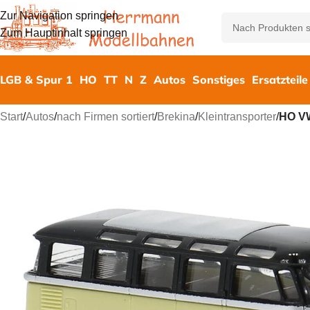
Zur Navigation springen
Zum Hauptinhalt springen
LGB & Spur 1
HO
TT
N
Z
Autos
Sonstiges
Ersatzteile
Start
/
Autos
/
nach Firmen sortiert
/
Brekina
/
Kleintransporter
/
HO VW