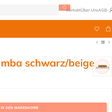
Kontakt
Über Uns
AGB
mba schwarz/beige
IN DEN WARENKORB