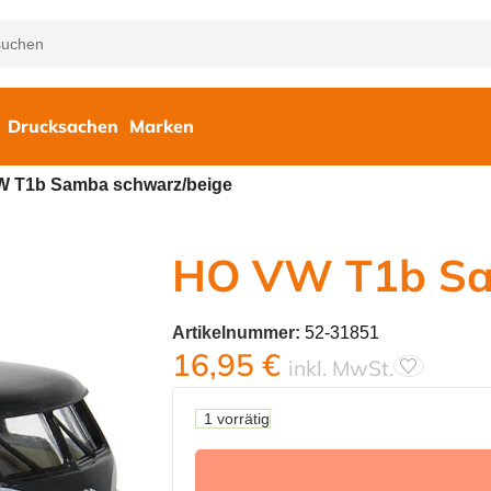
Drucksachen
Marken
 T1b Samba schwarz/beige
HO VW T1b Sa
Artikelnummer:
52-31851
16,95
€
inkl. MwSt.
1 vorrätig