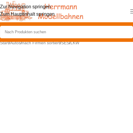
Zur Navigation springen
Zum Hauptinhalt springen
Start
/
Autos
/
nach Firmen sortiert
/
SES
/
LKW